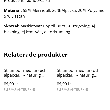
Producent: Mondo-Calza
Material:
55 % Merinoull, 20 % Alpacka, 20 % Polyamid,
5 % Elastan
Skötsel:
Maskintvätt upp till 30 °C, ej strykning, ej
blekning, ej kemtvätt, ej torktumling.
Relaterade produkter
Strumpor med får- och
Strumpor med får- och
alpackaull – naturlig
alpackaull – naturlig
komfort – ljusgrå
komfort – mörkblå
89,00 kr
89,00 kr
FLER VARIANTER FINNS
FLER VARIANTER FINNS